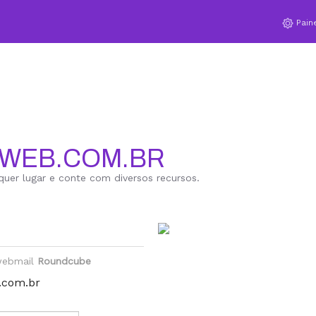
Pain
NWEB.COM.BR
quer lugar e conte com diversos recursos.
 webmail
Roundcube
com.br